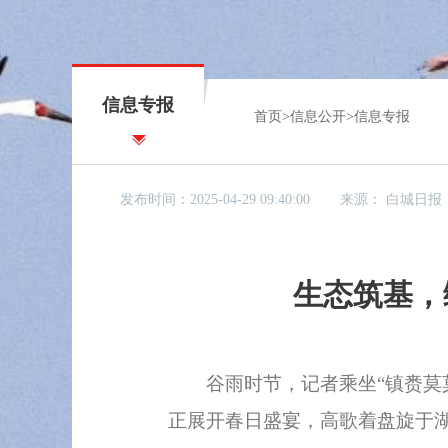
信息专报
首页
>
信息公开
>
信息专报
发布时间：2025-04-29 09:40:00
来源：
白城日报
生态筑基，
谷雨时节，记者乘坐“镇赉莫莫
正展开春日盛宴，高歌着盘旋于湖