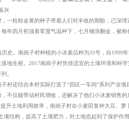
振兴
一粒粒金黄的种子带着人们对丰收的期盼，已深埋
年四月初顶着零度气温种下，七月穗浪翻金，被称作
史。南岗子村种植的小冰麦品种为33号，自1999
落地生根。2017南岗子村凭借适宜的土壤环境和科
行列。
村还结合本村实际打造了“四区一车间”系列产业项
粮，不仅能带动村民增收，还解决了他们小冰麦销售的
提升土地利用效率，南岗子村在小麦田复种大豆、萝
土壤结构，提高了土壤肥力，对土地也起到了保护作用