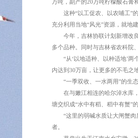
万吨，副产的20万吨柠檬酸石膏
这种“以工促农、以农哺工”的
充分利用当地“风光”资源，就地
今年，吉林协联计划新增改良种
多个品种。同时与吉林省农科院
“从‘以地适种、以种适地’两个
内达到30万亩，让更多的不毛之
“一季双收、一水两用”的生态
在与嫩江相连的哈尔淖水库，夕
塘交织成“水中有稻、稻中有蟹”
“这里的弱碱水质让大闸蟹肉质
者。