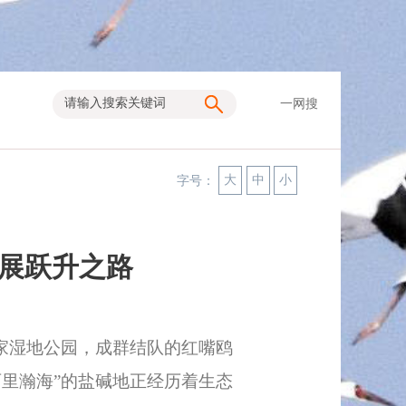
一网搜
大
中
小
字号：
展跃升之路
家湿地公园，成群结队的红嘴鸥
里瀚海”的盐碱地正经历着生态