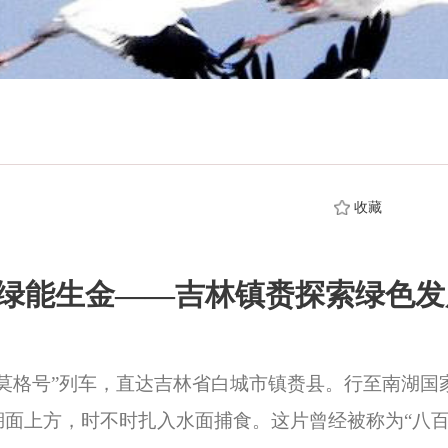
收藏
绿能生金——吉林镇赉探索绿色发
格号”列车，直达吉林省白城市镇赉县。行至南湖国
面上方，时不时扎入水面捕食。这片曾经被称为“八百