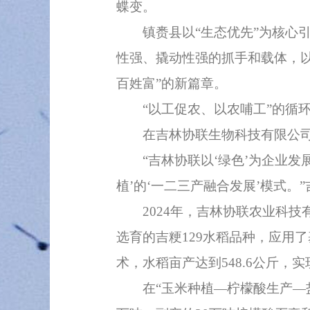
蝶变。
镇赉县以“生态优先”为核心引擎
性强、撬动性强的抓手和载体，以
百姓富”的新篇章。
“以工促农、以农哺工”的循环
在吉林协联生物科技有限公司（
“吉林协联以‘绿色’为企业发展
植’的‘一二三产融合发展’模式
2024年，吉林协联农业科技
选育的吉粳129水稻品种，应用
术，水稻亩产达到548.6公斤，
在“玉米种植—柠檬酸生产—盐