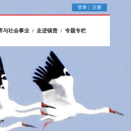
登录 |
注册
济与社会事业
/
走进镇赉
/
专题专栏