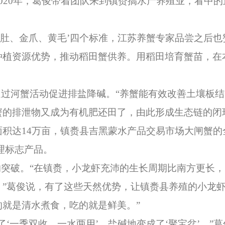
0年，葛俊带着团队来到镇赉搞水产养殖业，看中的正
肚、金爪、黄毛’四个标准，江苏养蟹专家品尝之后也
种植资源优势，推动稻田蟹供养。用稻田培育蟹苗，在
过河蟹活动促进排盐降碱。“养蟹能有效改善土壤板结
蟹的排泄物又成为有机肥还田了，由此形成生态链的闭
14万亩，镇赉县吉黑蒙水产品交易市场大闸蟹的全年
理标志产品。
突破。“在镇赉，小龙虾充沛的生长周期比南方更长，
”葛俊说，有了这些天然优势，让镇赉县养殖的小龙虾
就是清水煮食，吃的就是鲜美。”
一季双收、一水两用’，盐碱地变成了‘聚宝盆’。”葛