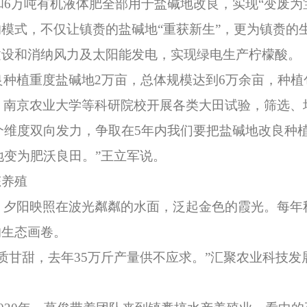
和6万吨有机液体肥全部用于盐碱地改良，实现“变废为
模式，不仅让镇赉的盐碱地“重获新生”，更为镇赉的
建设和消纳风力及太阳能发电，实现绿电生产柠檬酸。
植重度盐碱地2万亩，总体规模达到6万余亩，种植
、南京农业大学等科研院校开展各类大田试验，筛选、
维度双向发力，争取在5年内我们要把盐碱地改良种植面
地变为肥沃良田。”王立军说。
养殖
阳映照在波光粼粼的水面，泛起金色的霞光。每年
的生态画卷。
甘甜，去年35万斤产量供不应求。”汇聚农业科技发