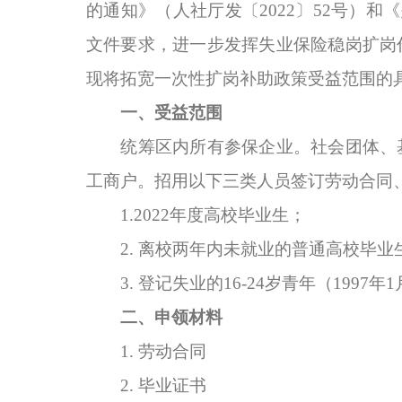
的通知》（人社厅发〔
2022
〕
52
号）和《
文件要求，进一步发挥失业保险稳岗扩岗
现将拓宽一次性扩岗补助政策受益范围的
一、
受益范围
统筹区内所有参保企业。社会团体、
工商户。招用以下三类人员签订劳动合同
1.2022
年度高校毕业生；
2.
离校两年内未就业的普通高校毕业
3.
登记失业的
16-24
岁青年（
1997
年
1
二、
申领材料
1.
劳动合同
2.
毕业证书