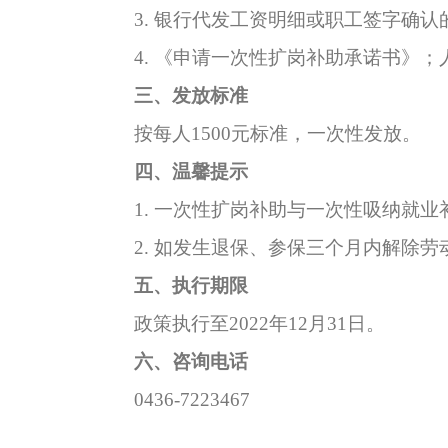
3.
银行代发工资明细或职工签字确认
4.
《申请一次性扩岗补助承诺书》；
三、
发放标准
按每人
1500
元标准，一次性发放。
四、
温馨提示
1.
一次性扩岗补助与一次性吸纳就业
2.
如发生退保、参保三个月内解除劳
五、
执行期限
政策执行至
2022
年
12
月
31
日。
六、
咨询电话
0436-7223467