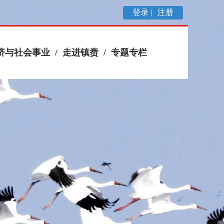
登录 |
注册
济与社会事业
/
走进镇赉
/
专题专栏